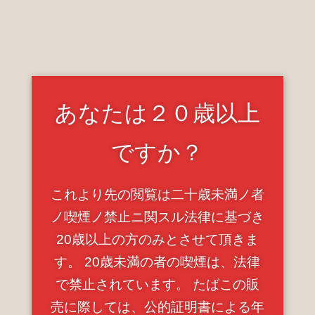
男性率60％、女性率40％と僅差の結果に。
あなたは２０歳以上
ですか？
これより先の閲覧は二十歳未満ノ者
ノ喫煙ノ禁止ニ関スル法律に基づき
20歳以上の方のみとさせて頂きま
おうちシーシャ歴を見てみると、半年未満が40%、1年未
す。 20歳未満の者の喫煙は、法律
満が30%。
で禁止されています。 たばこの販
売に際しては、公的証明書による年