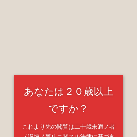
2023.07.31 Mon
あなたは２０歳以上
charcoal〈新橋〉
ですか？
これより先の閲覧は二十歳未満ノ者
ノ喫煙ノ禁止ニ関スル法律に基づき