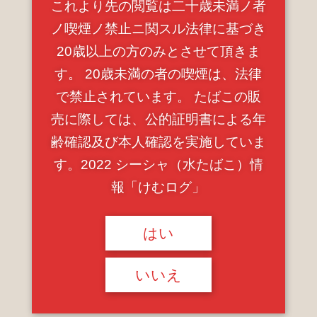
これより先の閲覧は二十歳未満ノ者
ノ喫煙ノ禁止ニ関スル法律に基づき
20歳以上の方のみとさせて頂きま
す。 20歳未満の者の喫煙は、法律
2023.05.10 Wed
で禁止されています。 たばこの販
finom 〈六本木〉
売に際しては、公的証明書による年
齢確認及び本人確認を実施していま
す。2022 シーシャ（水たばこ）情
報「けむログ」
はい
いいえ