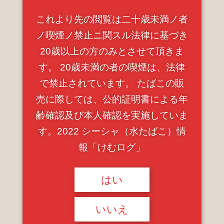
これより先の閲覧は二十歳未満ノ者
ノ喫煙ノ禁止ニ関スル法律に基づき
20歳以上の方のみとさせて頂きま
す。 20歳未満の者の喫煙は、法律
で禁止されています。 たばこの販
売に際しては、公的証明書による年
2023.03.16 Thu
齢確認及び本人確認を実施していま
スペシャルなレモンミックス(ODUMAN BLEND/レ
す。2022 シーシャ（水たばこ）情
モンコリック)
報「けむログ」
はい
いいえ