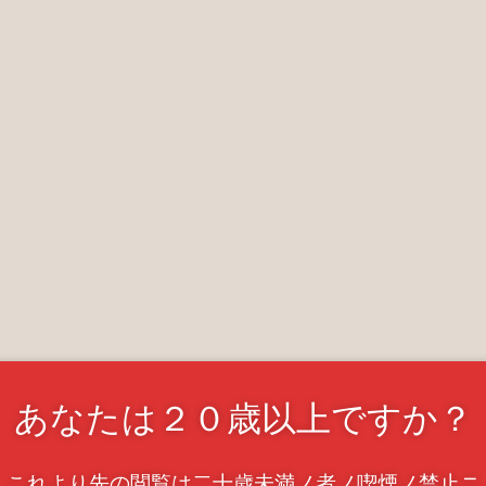
あなたは２０歳以上ですか？
これより先の閲覧は二十歳未満ノ者ノ喫煙ノ禁止ニ