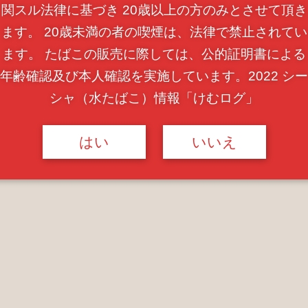
関スル法律に基づき 20歳以上の方のみとさせて頂き
んの話では、シーシャ目的で来るお客様はほとん
ます。 20歳未満の者の喫煙は、法律で禁止されてい
る人が、ちらほらいるとか。
ます。 たばこの販売に際しては、公的証明書による
年齢確認及び本人確認を実施しています。2022 シー
シャ（水たばこ）情報「けむログ」
けませんか？情報提供はコンタクトフォームか
はい
いいえ