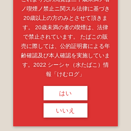
ノ喫煙ノ禁止ニ関スル法律に基づき
20歳以上の方のみとさせて頂きま
す。 20歳未満の者の喫煙は、法律
で禁止されています。 たばこの販
売に際しては、公的証明書による年
齢確認及び本人確認を実施していま
す。2022 シーシャ（水たばこ）情
報「けむログ」
はい
いいえ