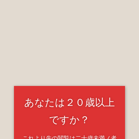
あなたは２０歳以上
ですか？
これより先の閲覧は二十歳未満ノ者