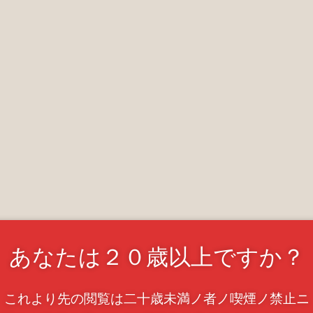
あなたは２０歳以上ですか？
これより先の閲覧は二十歳未満ノ者ノ喫煙ノ禁止ニ