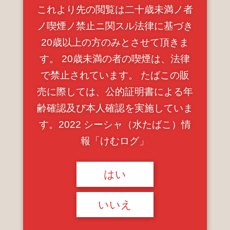
これより先の閲覧は二十歳未満ノ者
ノ喫煙ノ禁止ニ関スル法律に基づき
20歳以上の方のみとさせて頂きま
す。 20歳未満の者の喫煙は、法律
で禁止されています。 たばこの販
売に際しては、公的証明書による年
齢確認及び本人確認を実施していま
す。2022 シーシャ（水たばこ）情
報「けむログ」
はい
いいえ