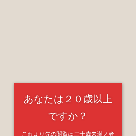
あなたは２０歳以上
ですか？
これより先の閲覧は二十歳未満ノ者