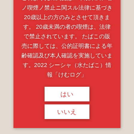
ノ喫煙ノ禁止ニ関スル法律に基づき
20歳以上の方のみとさせて頂きま
す。 20歳未満の者の喫煙は、法律
で禁止されています。 たばこの販
売に際しては、公的証明書による年
齢確認及び本人確認を実施していま
す。2022 シーシャ（水たばこ）情
報「けむログ」
はい
いいえ