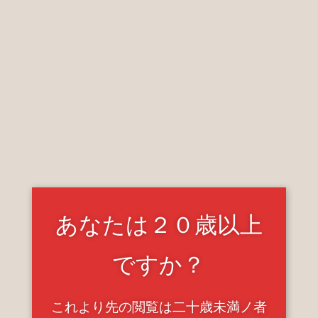
あなたは２０歳以上
ですか？
これより先の閲覧は二十歳未満ノ者