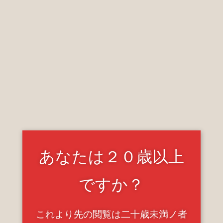
あなたは２０歳以上
ですか？
これより先の閲覧は二十歳未満ノ者