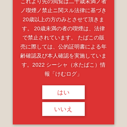
これより先の閲覧は二十歳未満ノ者
ノ喫煙ノ禁止ニ関スル法律に基づき
20歳以上の方のみとさせて頂きま
す。 20歳未満の者の喫煙は、法律
で禁止されています。 たばこの販
売に際しては、公的証明書による年
齢確認及び本人確認を実施していま
す。2022 シーシャ（水たばこ）情
報「けむログ」
はい
いいえ